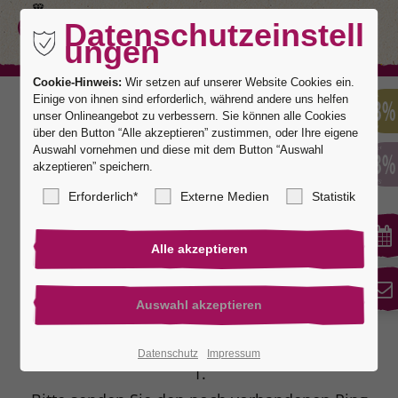
Datenschutzeinstell
ungen
Cookie-Hinweis:
Wir setzen auf unserer Website Cookies ein.
Einige von ihnen sind erforderlich, während andere uns helfen
unser Onlineangebot zu verbessern. Sie können alle Cookies
über den Button “Alle akzeptieren” zustimmen, oder Ihre eigene
Auswahl vornehmen und diese mit dem Button “Auswahl
akzeptieren” speichern.
Erforderlich*
Externe Medien
Statistik
Trauring verloren?
Als "Pforzheimer" mit Sitz in der Goldstadt
können wir fast jedes Gegenstück über unsere
Manufaktur anfertigen und Ihnen einen äußerst
günstigen Preis anbieten.
Datenschutz
Impressum
1.