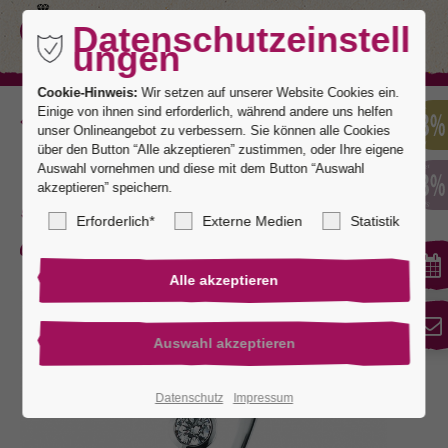
Datenschutzeinstell
ungen
Cookie-Hinweis:
Wir setzen auf unserer Website Cookies ein.
Einige von ihnen sind erforderlich, während andere uns helfen
Zurück
unser Onlineangebot zu verbessern. Sie können alle Cookies
über den Button “Alle akzeptieren” zustimmen, oder Ihre eigene
Auswahl vornehmen und diese mit dem Button “Auswahl
akzeptieren” speichern.
Be Happy 1 mit Brillant 0,10
Erforderlich*
Externe Medien
Statistik
ct. Top Wesselton if
Datenschutz
Impressum