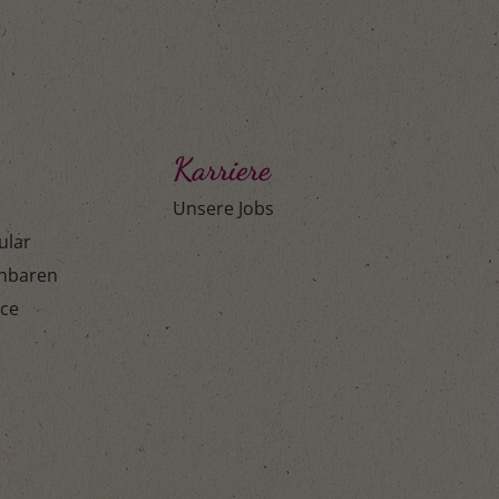
Karriere
Unsere Jobs
ular
inbaren
ice