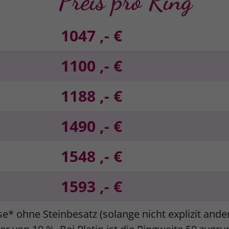
Preis pro Ring
1047 ,- €
1100 ,- €
1188 ,- €
1490 ,- €
1548 ,- €
1593 ,- €
se* ohne Steinbesatz (solange nicht explizit and