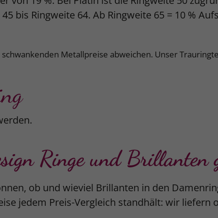
r von 19 %. Bei Platin ist die Ringweite 50 zugr
e 45 bis Ringweite 64. Ab Ringweite 65 = 10 % Auf
k schwankenden Metallpreise abweichen. Unser Trauringte
ing
werden.
gn Ringe und Brillanten g
nnen, ob und wieviel Brillanten in den Damenrin
ise jedem Preis-Vergleich standhält: wir liefern