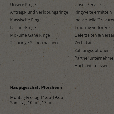
Unsere Ringe
Unser Service
Antrags- und Verlobungsringe
Ringweite ermitteln
Klassische Ringe
Individuelle Gravure
Brillant-Ringe
Trauring verloren?
Mokume Gane Ringe
Lieferzeiten & Vers
Trauringe Selbermachen
Zertifikat
Zahlungsoptionen
Partnerunternehme
Hochzeitsmessen
Hauptgeschäft Pforzheim
Montag-Freitag 11.oo-19.oo
Samstag 10.oo - 17.oo