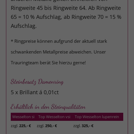
Ringweite 45 bis Ringweite 64. Ab Ringweite
65 = 10 % Aufschlag, ab Ringweite 70 = 15 %
Aufschlag.
* Ringpreise können aufgrund der aktuell stark
schwankenden Metallpreise abweichen. Unser
Trauringteam berät Sie hierzu gerne!
Steinbesatz Damenring
5 x Brillant á 0,01ct
Erhältlich in den Steinqualitäten
Wesselton si
Top Wesselton vsi
Top Wesselton lupenrein
zzgl.
225,- €
zzgl.
250,- €
zzgl.
325,- €