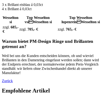
3 x Brillant eisblau á 0,03ct
4 x Brillant á 0,03ct
Wesselton
Top Wesselton
Top Wesselton
si
vsi Wesselton si
lupenrein Wesselton si
zzgl.
685,-
zzgl.
705,- €
zzgl.
765,- €
€
Warum bietet PM-Design Ringe und Brillanten
getrennt an?
Weil bei uns die Kunden entscheiden können, ob und wieviel
Brillanten in den Damenring eingefasst werden sollen; dann wird
der Endpreis errechnet, der normalerweise jedem Preis-Vergleich
standhält: wir liefern ohne Zwischenhandel direkt ab unserer
Manufaktur!
Zurück
Empfohlene Artikel