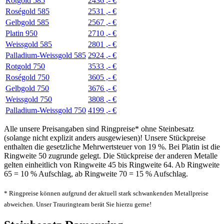
Rotgold 585
2436 ,- €
Roségold 585
2531 ,- €
Gelbgold 585
2567 ,- €
Platin 950
2710 ,- €
Weissgold 585
2801 ,- €
Palladium-Weissgold 585
2924 ,- €
Rotgold 750
3533 ,- €
Roségold 750
3605 ,- €
Gelbgold 750
3676 ,- €
Weissgold 750
3808 ,- €
Palladium-Weissgold 750
4199 ,- €
Alle unsere Preisangaben sind Ringpreise* ohne Steinbesatz
(solange nicht explizit anders ausgewiesen)! Unsere Stückpreise
enthalten die gesetzliche Mehrwertsteuer von 19 %. Bei Platin ist die
Ringweite 50 zugrunde gelegt. Die Stückpreise der anderen Metalle
gelten einheitlich von Ringweite 45 bis Ringweite 64. Ab Ringweite
65 = 10 % Aufschlag, ab Ringweite 70 = 15 % Aufschlag.
* Ringpreise können aufgrund der aktuell stark schwankenden Metallpreise
abweichen. Unser Trauringteam berät Sie hierzu gerne!