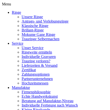
Menu
Ringe
Unsere Ringe
Antrags- und Verlobungsringe
Klassische Ringe
Brillant-Ringe
Mokume Gane Ringe
Trauringe Selbermachen
Service
Unser Service
Ringweite ermitteln
Individuelle Gravuren
Trauring verloren?
Lieferzeiten & Versand
Zertifikat
Zahlungsoptionen
Partnerunternehmen
Hochzeitsmessen
Manufaktur
Firmenphilosophie
Echte Handwerkskunst
Beratung auf Manufaktur-Niveau
Individuelle Fertigung nach Wunsch
Kleine Ringkunde