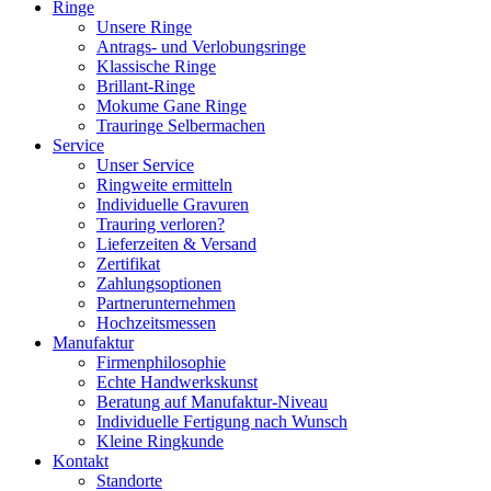
Ringe
Unsere Ringe
Antrags- und Verlobungsringe
Klassische Ringe
Brillant-Ringe
Mokume Gane Ringe
Trauringe Selbermachen
Service
Unser Service
Ringweite ermitteln
Individuelle Gravuren
Trauring verloren?
Lieferzeiten & Versand
Zertifikat
Zahlungsoptionen
Partnerunternehmen
Hochzeitsmessen
Manufaktur
Firmenphilosophie
Echte Handwerkskunst
Beratung auf Manufaktur-Niveau
Individuelle Fertigung nach Wunsch
Kleine Ringkunde
Kontakt
Standorte