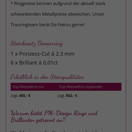
* Ringpreise können aufgrund der aktuell stark
schwankenden Metallpreise abweichen. Unser
Trauringteam berät Sie hierzu gerne!
Steinbesatz Damenring
1 x Prinzess-Cut á 2.3 mm
6 x Brillant á 0,01ct
Erhältlich in den Steinqualitäten
Top Wesselton vsi
Top Wesselton lupenrein
zzgl.
455,- €
zzgl.
552,- €
Warum bietet PM-Design Ringe und
Brillanten getrennt an?