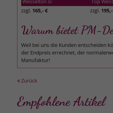
Wesselton si
Top Wess
zzgl.
165,- €
zzgl.
195,-
Warum bietet PM-Desi
Weil bei uns die Kunden entscheiden kö
der Endpreis errechnet, der normalerwe
Manufaktur!
Zurück
Empfohlene Artikel