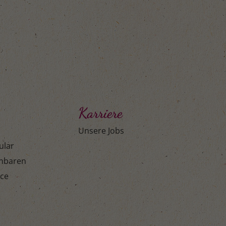
Karriere
Unsere Jobs
ular
inbaren
ice