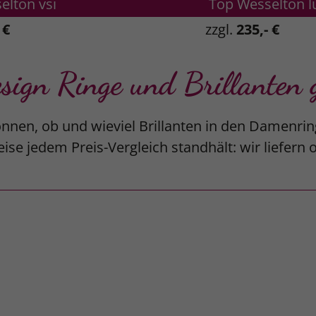
elton vsi
Top Wesselton l
 €
zzgl.
235,- €
gn Ringe und Brillanten g
nnen, ob und wieviel Brillanten in den Damenrin
ise jedem Preis-Vergleich standhält: wir liefern