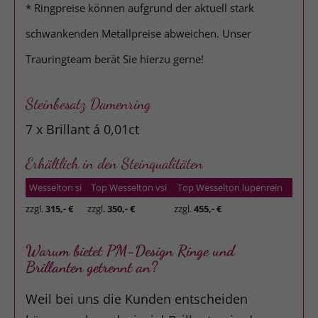
* Ringpreise können aufgrund der aktuell stark
schwankenden Metallpreise abweichen. Unser
Trauringteam berät Sie hierzu gerne!
Steinbesatz Damenring
7 x Brillant á 0,01ct
Erhältlich in den Steinqualitäten
Wesselton si
Top Wesselton vsi
Top Wesselton lupenrein
zzgl.
315,- €
zzgl.
350,- €
zzgl.
455,- €
Warum bietet PM-Design Ringe und
Brillanten getrennt an?
Weil bei uns die Kunden entscheiden