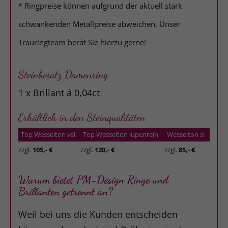
* Ringpreise können aufgrund der aktuell stark
schwankenden Metallpreise abweichen. Unser
Trauringteam berät Sie hierzu gerne!
Steinbesatz Damenring
1 x Brillant á 0,04ct
Erhältlich in den Steinqualitäten
Top Wesselton vsi
Top Wesselton lupenrein
Wesselton si
zzgl.
105,- €
zzgl.
120,- €
zzgl.
85,- €
Warum bietet PM-Design Ringe und
Brillanten getrennt an?
Weil bei uns die Kunden entscheiden