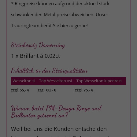
* Ringpreise können aufgrund der aktuell stark
schwankenden Metallpreise abweichen. Unser
Trauringteam berät Sie hierzu gerne!
Steinbesatz Damenring
1 x Brillant á 0,02ct
Erhältlich in den Steinqualitäten
Wesselton si
Top Wesselton vsi
Top Wesselton lupenrein
zzgl.
55,- €
zzgl.
60,- €
zzgl.
75,- €
Warum bietet PM-Design Ringe und
Brillanten getrennt an?
Weil bei uns die Kunden entscheiden