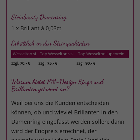
Steinbesatz Damenring
1 x Brillant á 0,03ct
Erhältlich in den Steinqualitäten
Wesselton si
Top Wesselton vsi
Top Wesselton lupenrein
zzgl.
70,- €
zzgl.
75,- €
zzgl.
90,- €
Warum bietet PM-Design Ringe und
Brillanten getrennt an?
Weil bei uns die Kunden entscheiden
können, ob und wieviel Brillanten in den
Damenring eingefasst werden sollen; dann
wird der Endpreis errechnet, der