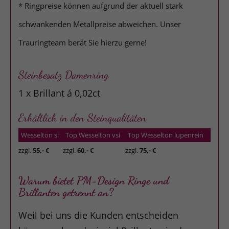
* Ringpreise können aufgrund der aktuell stark
schwankenden Metallpreise abweichen. Unser
Trauringteam berät Sie hierzu gerne!
Steinbesatz Damenring
1 x Brillant á 0,02ct
Erhältlich in den Steinqualitäten
Wesselton si
Top Wesselton vsi
Top Wesselton lupenrein
zzgl.
55,- €
zzgl.
60,- €
zzgl.
75,- €
Warum bietet PM-Design Ringe und
Brillanten getrennt an?
Weil bei uns die Kunden entscheiden