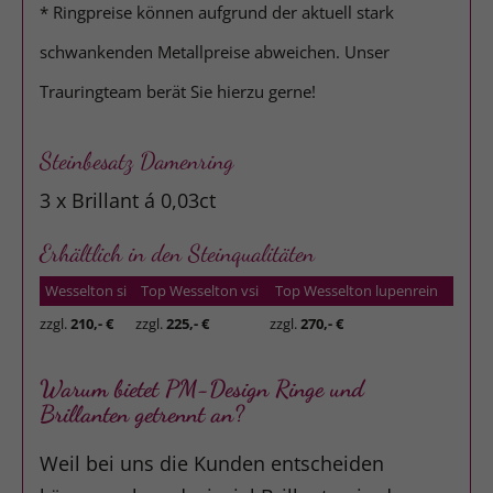
* Ringpreise können aufgrund der aktuell stark
schwankenden Metallpreise abweichen. Unser
Trauringteam berät Sie hierzu gerne!
Steinbesatz Damenring
3 x Brillant á 0,03ct
Erhältlich in den Steinqualitäten
Wesselton si
Top Wesselton vsi
Top Wesselton lupenrein
zzgl.
210,- €
zzgl.
225,- €
zzgl.
270,- €
Warum bietet PM-Design Ringe und
Brillanten getrennt an?
Weil bei uns die Kunden entscheiden