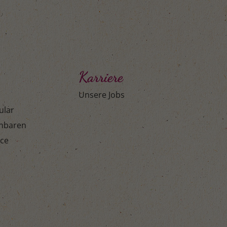
Karriere
Unsere Jobs
ular
inbaren
ice