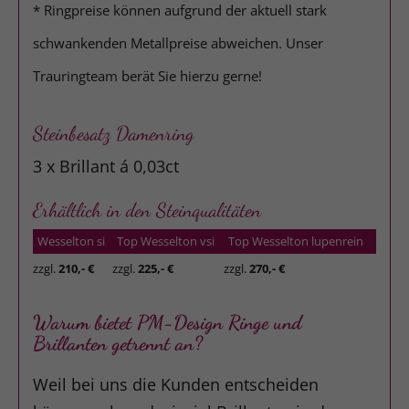
* Ringpreise können aufgrund der aktuell stark
schwankenden Metallpreise abweichen. Unser
Trauringteam berät Sie hierzu gerne!
Steinbesatz Damenring
3 x Brillant á 0,03ct
Erhältlich in den Steinqualitäten
Wesselton si
Top Wesselton vsi
Top Wesselton lupenrein
zzgl.
210,- €
zzgl.
225,- €
zzgl.
270,- €
Warum bietet PM-Design Ringe und
Brillanten getrennt an?
Weil bei uns die Kunden entscheiden