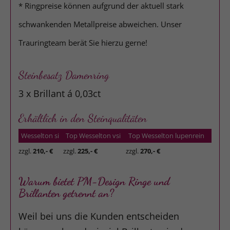
* Ringpreise können aufgrund der aktuell stark
schwankenden Metallpreise abweichen. Unser
Trauringteam berät Sie hierzu gerne!
Steinbesatz Damenring
3 x Brillant á 0,03ct
Erhältlich in den Steinqualitäten
Wesselton si
Top Wesselton vsi
Top Wesselton lupenrein
zzgl.
210,- €
zzgl.
225,- €
zzgl.
270,- €
Warum bietet PM-Design Ringe und
Brillanten getrennt an?
Weil bei uns die Kunden entscheiden