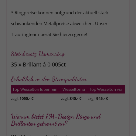
* Ringpreise können aufgrund der aktuell stark
schwankenden Metallpreise abweichen. Unser
Trauringteam berät Sie hierzu gerne!
Steinbesatz Damenring
35 x Brillant á 0,005ct
Erhältlich in den Steinqualitäten
Top Wesselton lupenrein
Wesselton si
Top Wesselton vsi
zzgl.
1050,- €
zzgl.
840,- €
zzgl.
945,- €
Warum bietet PM-Design Ringe und
Brillanten getrennt an?