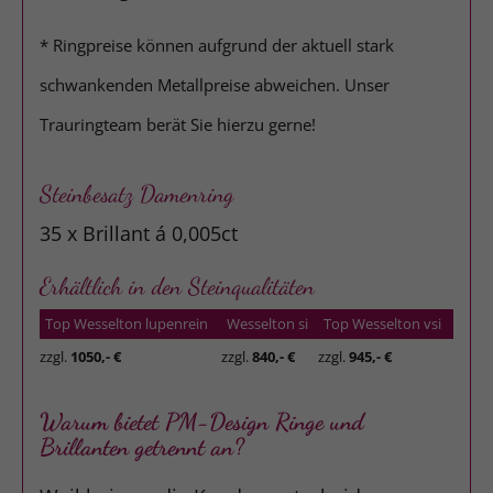
* Ringpreise können aufgrund der aktuell stark
schwankenden Metallpreise abweichen. Unser
Trauringteam berät Sie hierzu gerne!
Steinbesatz Damenring
35 x Brillant á 0,005ct
Erhältlich in den Steinqualitäten
Top Wesselton lupenrein
Wesselton si
Top Wesselton vsi
zzgl.
1050,- €
zzgl.
840,- €
zzgl.
945,- €
Warum bietet PM-Design Ringe und
Brillanten getrennt an?