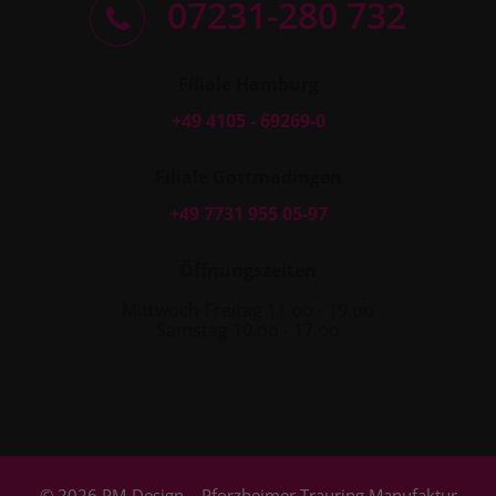
07231-280 732
Filiale Hamburg
+49 4105 - 69269-0
Filiale Gottmadingen
+49 7731 955 05-97
Öffnungszeiten
Mittwoch-Freitag 11.oo - 19.oo
Samstag 10.oo - 17.oo
© 2026 PM-Design – Pforzheimer Trauring Manufaktur