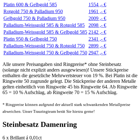
Platin 600 & Gelbgold 585
1554 ,- €
Rotgold 750 & Palladium 950
1961 ,- €
Gelbgold 750 & Palladium 950
2009 ,- €
Palladium-Weissgold 585 & Rotgold 585
2098 ,- €
Palladium-Weissgold 585 & Gelbgold 585
2142 ,- €
Platin 950 & Gelbgold 750
2341 ,- €
Palladium-Weissgold 750 & Rotgold 750
2899 ,- €
Palladium-Weissgold 750 & Gelbgold 750
2947 ,- €
Alle unsere Preisangaben sind Ringpreise* ohne Steinbesatz
(solange nicht explizit anders ausgewiesen)! Unsere Stückpreise
enthalten die gesetzliche Mehrwertsteuer von 19 %. Bei Platin ist die
Ringweite 50 zugrunde gelegt. Die Stückpreise der anderen Metalle
gelten einheitlich von Ringweite 45 bis Ringweite 64. Ab Ringweite
65 = 10 % Aufschlag, ab Ringweite 70 = 15 % Aufschlag.
* Ringpreise können aufgrund der aktuell stark schwankenden Metallpreise
abweichen. Unser Trauringteam berät Sie hierzu gerne!
Steinbesatz Damenring
6 x Brillant á 0,01ct