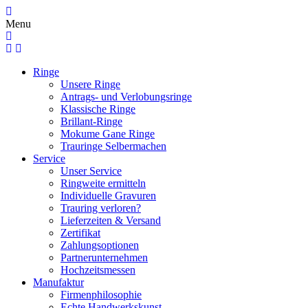
Menu
Ringe
Unsere Ringe
Antrags- und Verlobungsringe
Klassische Ringe
Brillant-Ringe
Mokume Gane Ringe
Trauringe Selbermachen
Service
Unser Service
Ringweite ermitteln
Individuelle Gravuren
Trauring verloren?
Lieferzeiten & Versand
Zertifikat
Zahlungsoptionen
Partnerunternehmen
Hochzeitsmessen
Manufaktur
Firmenphilosophie
Echte Handwerkskunst