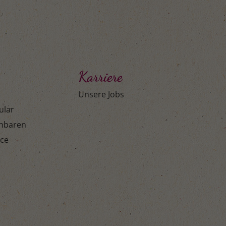
Karriere
Unsere Jobs
ular
inbaren
ice