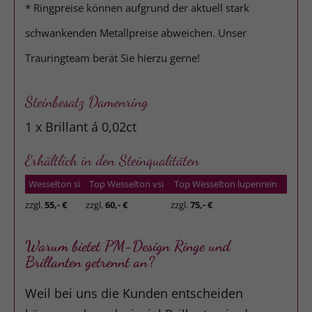
* Ringpreise können aufgrund der aktuell stark
schwankenden Metallpreise abweichen. Unser
Trauringteam berät Sie hierzu gerne!
Steinbesatz Damenring
1 x Brillant á 0,02ct
Erhältlich in den Steinqualitäten
Wesselton si
Top Wesselton vsi
Top Wesselton lupenrein
zzgl.
55,- €
zzgl.
60,- €
zzgl.
75,- €
Warum bietet PM-Design Ringe und
Brillanten getrennt an?
Weil bei uns die Kunden entscheiden