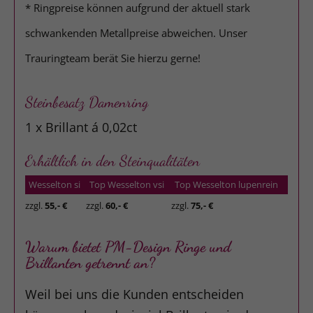
* Ringpreise können aufgrund der aktuell stark
schwankenden Metallpreise abweichen. Unser
Trauringteam berät Sie hierzu gerne!
Steinbesatz Damenring
1 x Brillant á 0,02ct
Erhältlich in den Steinqualitäten
Wesselton si
Top Wesselton vsi
Top Wesselton lupenrein
zzgl.
55,- €
zzgl.
60,- €
zzgl.
75,- €
Warum bietet PM-Design Ringe und
Brillanten getrennt an?
Weil bei uns die Kunden entscheiden