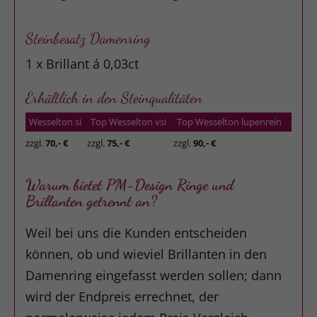
Steinbesatz Damenring
1 x Brillant á 0,03ct
Erhältlich in den Steinqualitäten
Wesselton si
Top Wesselton vsi
Top Wesselton lupenrein
zzgl.
70,- €
zzgl.
75,- €
zzgl.
90,- €
Warum bietet PM-Design Ringe und
Brillanten getrennt an?
Weil bei uns die Kunden entscheiden
können, ob und wieviel Brillanten in den
Damenring eingefasst werden sollen; dann
wird der Endpreis errechnet, der