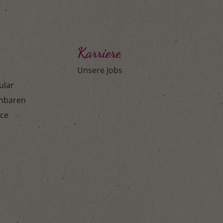
Karriere
Unsere Jobs
ular
inbaren
ice