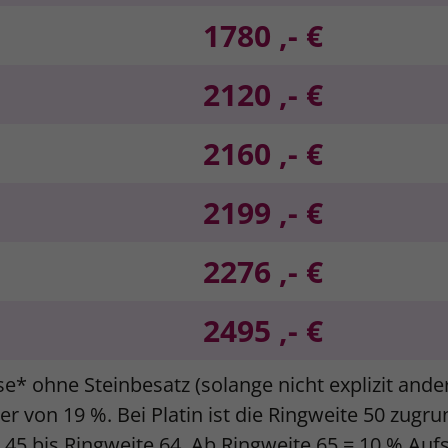
1780 ,- €
2120 ,- €
2160 ,- €
2199 ,- €
2276 ,- €
2495 ,- €
se* ohne Steinbesatz (solange nicht explizit and
r von 19 %. Bei Platin ist die Ringweite 50 zugr
e 45 bis Ringweite 64. Ab Ringweite 65 = 10 % Auf