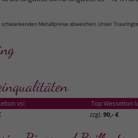
k schwankenden Metallpreise abweichen. Unser Trauringte
ing
einqualitäten
elton vsi
Top Wesselton l
€
zzgl.
90,- €