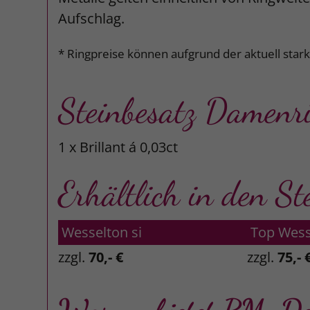
Aufschlag.
* Ringpreise können aufgrund der aktuell star
Steinbesatz Damenr
1 x Brillant á 0,03ct
Erhältlich in den St
Wesselton si
Top Wess
zzgl.
70,- €
zzgl.
75,- 