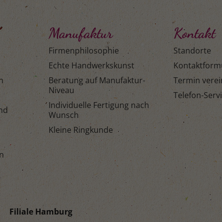
Manufaktur
Kontakt
Firmenphilosophie
Standorte
Echte Handwerkskunst
Kontaktform
n
Beratung auf Manufaktur-
Termin vere
Niveau
Telefon-Serv
Individuelle Fertigung nach
and
Wunsch
Kleine Ringkunde
n
Filiale Hamburg