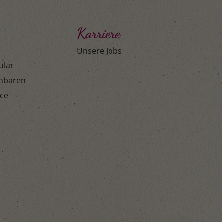
Karriere
Unsere Jobs
ular
inbaren
ice