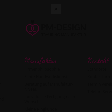
Manufaktur
Kontakt
Firmenphilosophie
Standorte
Echte Handwerkskunst
Kontaktform
n
Beratung auf Manufaktur-
Termin vere
Niveau
Telefon-Serv
Individuelle Fertigung nach
and
Wunsch
Kleine Ringkunde