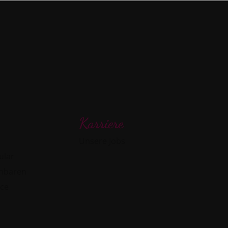
Karriere
Unsere Jobs
ular
inbaren
ice