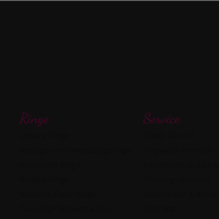
Ringe
Service
Unsere Ringe
Unser Service
Antrags- und Verlobungsringe
Ringweite ermitteln
Klassische Ringe
Individuelle Gravure
Brillant-Ringe
Trauring verloren?
Mokume Gane Ringe
Lieferzeiten & Vers
Trauringe Selbermachen
Zertifikat