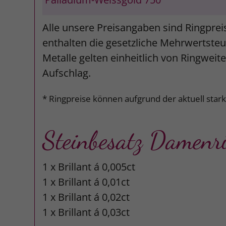
Alle unsere Preisangaben sind Ringprei
enthalten die gesetzliche Mehrwertsteue
Metalle gelten einheitlich von Ringweit
Aufschlag.
* Ringpreise können aufgrund der aktuell star
Steinbesatz Damenr
1 x Brillant á 0,005ct
1 x Brillant á 0,01ct
1 x Brillant á 0,02ct
1 x Brillant á 0,03ct