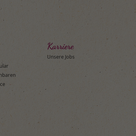
Karriere
Unsere Jobs
ular
inbaren
ice