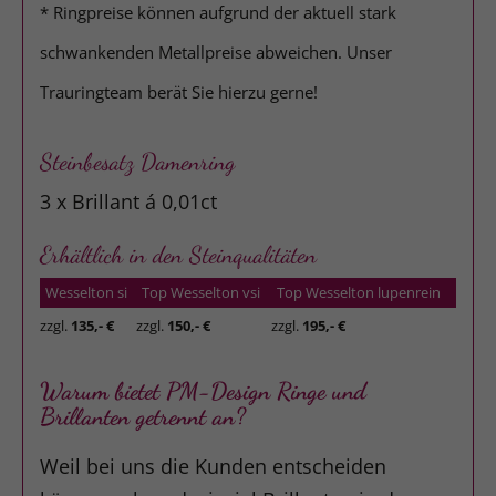
* Ringpreise können aufgrund der aktuell stark
schwankenden Metallpreise abweichen. Unser
Trauringteam berät Sie hierzu gerne!
Steinbesatz Damenring
3 x Brillant á 0,01ct
Erhältlich in den Steinqualitäten
Wesselton si
Top Wesselton vsi
Top Wesselton lupenrein
zzgl.
135,- €
zzgl.
150,- €
zzgl.
195,- €
Warum bietet PM-Design Ringe und
Brillanten getrennt an?
Weil bei uns die Kunden entscheiden