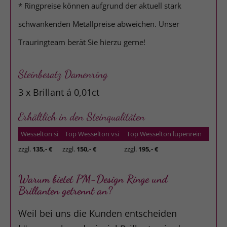
* Ringpreise können aufgrund der aktuell stark
schwankenden Metallpreise abweichen. Unser
Trauringteam berät Sie hierzu gerne!
Steinbesatz Damenring
3 x Brillant á 0,01ct
Erhältlich in den Steinqualitäten
Wesselton si
Top Wesselton vsi
Top Wesselton lupenrein
zzgl.
135,- €
zzgl.
150,- €
zzgl.
195,- €
Warum bietet PM-Design Ringe und
Brillanten getrennt an?
Weil bei uns die Kunden entscheiden