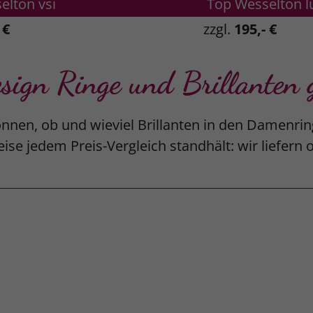
elton vsi
Top Wesselton l
 €
zzgl.
195,- €
gn Ringe und Brillanten g
nnen, ob und wieviel Brillanten in den Damenrin
ise jedem Preis-Vergleich standhält: wir liefern