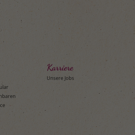
Karriere
Unsere Jobs
ular
inbaren
ice