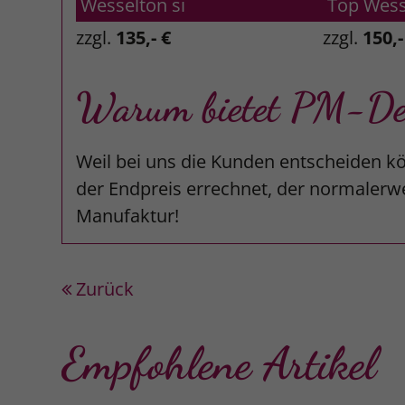
Wesselton si
Top Wess
zzgl.
135,- €
zzgl.
150,-
Warum bietet PM-Desi
Weil bei uns die Kunden entscheiden kö
der Endpreis errechnet, der normalerwe
Manufaktur!
Zurück
Empfohlene Artikel